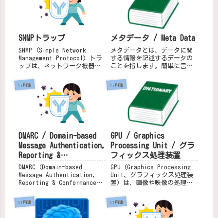
秒間に1京回（10ペタフロップ
負うサービスを指します。歴
ス）の浮動小数点演算を行う
史システムインテグレーター
能...
の...
メタデータ / Meta Data
SNMPトラップ
メタデータとは、データに関
SNMP (Simple Network
する情報を記述するデータの
Management Protocol) トラ
ことを指します。簡単に言え
ップは、ネットワーク機器
ば、データの「説明書」や
(SNMPエージェント) が、自身
「属性情報」として機能しま
で検知した異常や重要なイベ
IT用語
IT用語
す。以下に、メタデータの特
ントを、ネットワーク管理シ
徴や種類、活用例について詳
ステム (SNMPマネージャ) に
しく説明します。メタデータ
能動的...
の特徴データの説明:メタデー
タは、...
GPU / Graphics
DMARC / Domain-based
Processing Unit / グラ
Message Authentication,
フィックス処理装置
Reporting &
Conformance
GPU（Graphics Processing
DMARC（Domain-based
Unit、グラフィックス処理装
Message Authentication,
置）は、画像や映像の処理を
Reporting & Conformance）
専門に行うプロセッサです。
は、電子メールの認証プロト
以下に、GPUの役割や特徴につ
コルであり、SPF（Sender
IT用語
IT用語
いて詳しく説明します。GPUの
Policy Framework）や
役割グラフィックス処理: GPU
DKIM（...