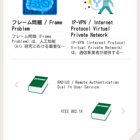
は、3Dレンダリン...
フレーム問題 / Frame
IP-VPN / Internet
Problem
Protocol Virtual
Private Network
フレーム問題（Frame
Problem）は、人工知能
IP-VPN（Internet Protocol
（AI）研究における重要な課
Virtual Private Network）
題の一つで、AIが現実世界で
は、通信事業者が提供する閉
の問題解決において直面する
域IP網を利用して、安全かつ
困難を示しています。この問
効率的にデータ通信を行うた
題は、1969年にジョン・マッ
めのVPNです。以下にその仕組
カーシーとパトリック・ヘイ
みや特徴を詳しく説明しま
ズによって初めて提起さ...
す。IP...
RADIUS / Remote Authentication
Dial In User Service
IEEE 802.1X