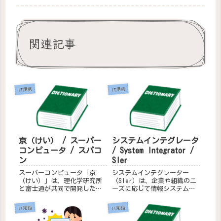
関連記事
IT用語
IT用語
京（けい） / スーパー
システムインテグレータ
コンピュータ / スパコ
/ System Integrator /
ン
SIer
スーパーコンピュータ「京
システムインテグレーター
（けい）」は、理化学研究所
（SIer）は、企業や組織のニ
と富士通が共同で開発したス
ーズに応じて情報システムを
ーパーコンピュータで、兵庫
設計、構築、導入する専門家
県神戸市の理化学研究所計算
です。システムインテグレー
IT用語
IT用語
科学研究機構に設置されてい
ション（SI）とは、システム
ました。主な特徴計算性能：1
の開発や運用を一括して請け