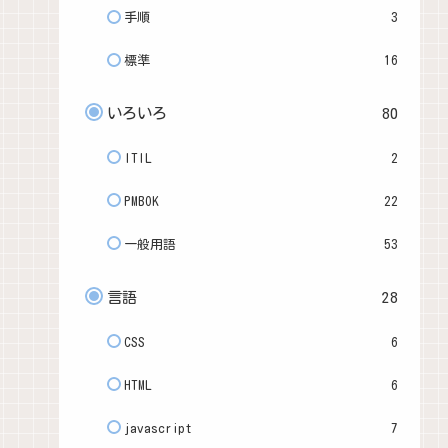
手順
3
標準
16
いろいろ
80
ITIL
2
PMBOK
22
一般用語
53
言語
28
CSS
6
HTML
6
javascript
7