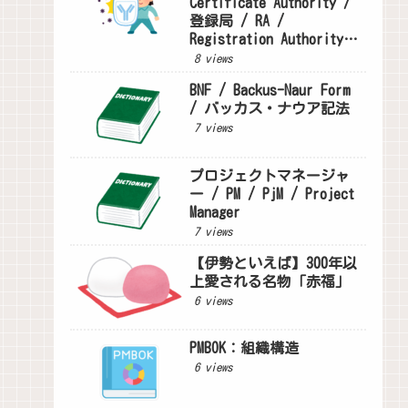
Certificate Authority /
登録局 / RA /
Registration Authority /
検証局 / VA /
8 views
Validation Authority
BNF / Backus-Naur Form
/ バッカス・ナウア記法
7 views
プロジェクトマネージャ
ー / PM / PjM / Project
Manager
7 views
【伊勢といえば】300年以
上愛される名物「赤福」
6 views
PMBOK：組織構造
6 views