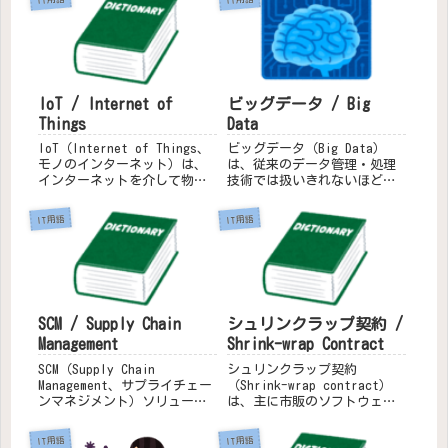
IoT / Internet of
ビッグデータ / Big
Things
Data
IoT（Internet of Things、
ビッグデータ（Big Data）
モノのインターネット）は、
は、従来のデータ管理・処理
インターネットを介して物理
技術では扱いきれないほど巨
的なデバイスやセンサーが相
大で複雑なデータの集合を指
互に通信し、データを収集・
します。ビッグデータは、デ
IT用語
IT用語
交換する技術です。これによ
ータの収集、保存、解析、可
り、デバイス間の連携が可能
視化など、多岐にわたる技術
となり、効率的な管理や新し
とプロセスを含みます。以下
いサービスの...
に、ビッグデータの詳細と
そ...
SCM / Supply Chain
シュリンクラップ契約 /
Management
Shrink-wrap Contract
SCM（Supply Chain
シュリンクラップ契約
Management、サプライチェー
（Shrink-wrap contract）
ンマネジメント）ソリューシ
は、主に市販のソフトウェア
ョンは、企業が原材料の調達
製品に適用される契約方式で
から製品の製造、流通、販売
す。この契約方式では、ソフ
IT用語
IT用語