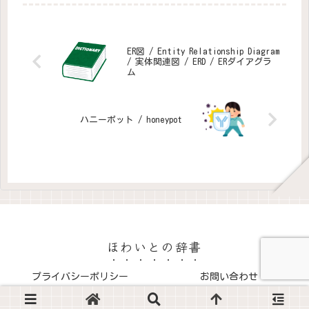
トコルです。ICMPは、
ォールの一種で、通信セッシ
IP（Internet Protocol）の
ョンの状態を監視し、過去の
一部として機能し、データの
セッション情報を基に通信の
送信中に発生する問題を通知
正当性を判断する技術です。
するために使用されます。
仕組みセッションの監視: TCP
ER図 / Entity Relationship Diagram
ICMPは、デ...
の3-wayハン...
/ 実体関連図 / ERD / ERダイアグラ
ム
ハニーポット / honeypot
ほわいとの辞書
プライバシーポリシー
お問い合わせ
Copyright © 2024-2026 ほわいとの辞書 All Rights Reserved.