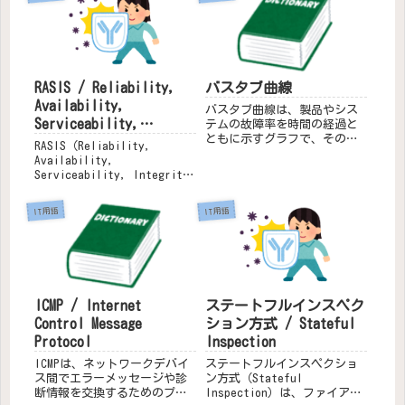
までの一連のプロセスを効率
トウェアの記録媒体（CD-ROM
的に管理するためのシステム
やDVDなど）が梱包されたケー
です。以下にその仕組みや特
スを覆うフィルムを開封する
徴について詳し...
ことで、使...
バスタブ曲線
RASIS / Reliability,
Availability,
バスタブ曲線は、製品やシス
Serviceability,
テムの故障率を時間の経過と
ともに示すグラフで、その形
Integrity, Security
RASIS（Reliability,
状が浴槽（バスタブ）に似て
Availability,
いることから名付けられまし
Serviceability, Integrity,
た。この曲線は、以下の3つの
Security）は、コンピュータ
期間に分かれています:初期故
システムの信頼性、可用性、
IT用語
IT用語
障期間 (Decreasing Failure
保守性、完全性、安全性を評
Rat...
価するための指標です。これ
らの要素...
ICMP / Internet
ステートフルインスペク
Control Message
ション方式 / Stateful
Protocol
Inspection
ICMPは、ネットワークデバイ
ステートフルインスペクショ
ス間でエラーメッセージや診
ン方式（Stateful
断情報を交換するためのプロ
Inspection）は、ファイアウ