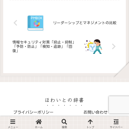
の顔検出を可能にするため、
たプログラムのことです。以
広く利用されています。
下に詳しく説明します。エク
Viola-Jones法...
スプロイトコードの特徴脆弱
性の悪用: エクスプロイトコ
ードは、ソフトウェアやシ...
リーダーシップとマネジメントの比較
情報セキュリティ対策「抑止・抑制」
「予防・防止」「検知・追跡」「回
復」
ほわいとの辞書
プライバシーポリシー
お問い合わせ
Copyright © 2024-2026 ほわいとの辞書 All Rights Reserved.
メニュー
ホーム
検索
トップ
サイドバー