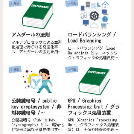
IT用語
IT用語
アムダールの法則
ロードバランシング /
Load Balancing
マルチプロセッサによる並列
化処理で得られる高速化率
ロードバランシング（Load
は、アムダールの法則を用い
Balancing）とは、ネットワー
て計算することができます。
クトラフィックや処理負荷を
この法則は、並列化できる部
複数のサーバーに分散させる
分と並列化できない部分の割
技術です。これにより、シス
IT用語
IT用語
合を考慮して、全体の高速化
テム全体のパフォーマンスと
率を求めるものです.アムダー
可用性を向上させ、特定のサ
ルの法則の式アムダールの法
ーバーに過剰な負荷がかかる
則は次...
のを防ぎます。仕組...
GPU / Graphics
公開鍵暗号 / public
Processing Unit / グラ
key cryptosystem / 非
フィックス処理装置
対称鍵暗号 /
asymmetric key
GPU（Graphics Processing
公開鍵暗号（Public-key
cryptosystem
Unit、グラフィックス処理装
Cryptography）とは、暗号化
置）は、画像や映像の処理を
と復号に異なる鍵を使用する