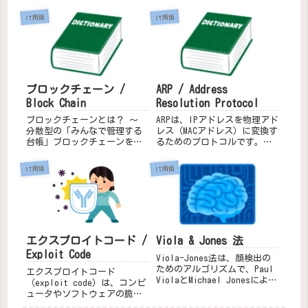
専門に行うプロセッサです。
暗号方式です。具体的には、
以下に、GPUの役割や特徴につ
暗号化に使用する「公開鍵」
IT用語
IT用語
いて詳しく説明します。GPUの
と、復号に使用する「秘密
役割グラフィックス処理: GPU
鍵」の2つの鍵を用います。公
は、3Dレンダリン...
開鍵暗号の仕組み鍵の生成:
公開鍵と秘...
ブロックチェーン /
ARP / Address
Block Chain
Resolution Protocol
ブロックチェーンとは？ 〜
ARPは、IPアドレスを物理アド
分散型の「みんなで管理する
レス（MACアドレス）に変換す
台帳」ブロックチェーンを最
るためのプロトコルです。ネ
もシンプルに説明すると、
ットワーク上でデータを送信
「みんなで同じ情報を共有
する際、送信元デバイスは宛
IT用語
IT用語
し、更新していく仕組み」で
先デバイスのMACアドレスを知
あり、「書き換えることが非
る必要があります。ARPは、こ
常に難しい、データの鎖」の
の変換を行うために使用され
ようなものです。銀行のよう
ます。仕組みA...
な中央の...
Viola & Jones 法
エクスプロイトコード /
Exploit Code
Viola-Jones法は、顔検出の
ためのアルゴリズムで、Paul
エクスプロイトコード
ViolaとMichael Jonesによっ
（exploit code）は、コンピ
て2001年に提案されました。
ュータやソフトウェアの脆弱
この手法は、リアルタイムで
性を悪用するために作成され