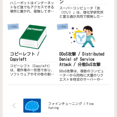
ン
ハニーポットはインターネッ
トなど誰でもアクセスできる
スーパーコンピュータ「京
場所に置かれ、接触してきた
（けい）」は、理化学研究所
攻撃者や有害なソフトウェア
と富士通が共同で開発したス
の手口や振る舞いを観察した
ーパーコンピュータで、兵庫
り、ウイルスやワームの「検
県神戸市の理化学研究所計算
IT用語
IT用語
体」を入手したり、別の重要
科学研究機構に設置されてい
なシステムから目をそらすた
ました。主な特徴計算性能：1
めの「おとり」として使われ
秒間に1京回（10ペタフロップ
る。ハ...
ス）の浮動小数点演算を行う
能...
コピーレフト /
DDoS攻撃 / Distributed
Copyleft
Denial of Service
Attack / 分散DoS攻撃
コピーレフト（Copyleft）
は、著作権の一形態であり、
DDoS攻撃は、複数のコンピュ
ソフトウェアやその他の創作
ーターから同時に大量のリク
物を自由に使用、改変、再配
エストを特定のサーバーやネ
布することを許可するライセ
ットワークに送りつけること
ンスの一種です。コピーレフ
で、過剰な負荷をかけ、サー
トの目的は、創作物が自由に
ビスを停止させる攻撃です。
利用されることを保証し、改
これにより、正当なユーザー
変されたバージョンも同様
がサービスを利用できなくな
に...
ファインチューニング / Fine
ります。DDoS攻撃の仕組み...
tuning