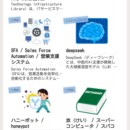
ットワーク）の標準化を目的
Technology Infrastructure
とした規格群で、特にイーサ
Library）は、ITサービスマネ
ネットや無線LAN（Wi-Fi）な
ジメント（ITSM）のベストプ
どの通信技術において広く利
ラクティスをまとめたフレー
システム・ツール
IT用語
用されています。この規格
ムワークです。ITILは、組織
は、OSI参...
がITサービスを効率的かつ効
果的...
SFA / Sales Force
deepseek
Automation / 営業支援
DeepSeek（ディープシーク）
システム
とは、中国のAI企業が開発し
た大規模言語モデル（LLM）を
Sales Force Automation
中心とした生成AI技術の総称
(SFA)は、営業活動を効率化・
です。2023年に梁文峰により
自動化するためのシステムで
設立され、オープンソース化
す。営業プロセスの管理、顧
を積極的に進めることで、コ
客情報の一元管理、商談の進
IT用語
IT用語
スト削減とAI技術の普及に力
捗管理などを行うことで、営
を入れてい...
業チームの生産性を向上させ
ることができます。仕組みSFA
は...
ハニーポット /
京（けい） / スーパー
honeypot
コンピュータ / スパコ